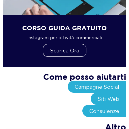
CORSO GUIDA GRATUITO
Instagram per attività commerciali
Scarica Ora
Come posso aiutarti
Campagne Social
Siti Web
Consulenze
Altro