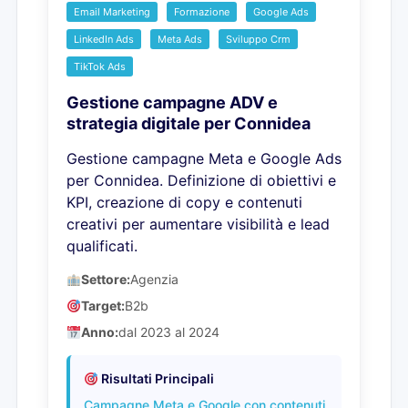
Email Marketing
Formazione
Google Ads
LinkedIn Ads
Meta Ads
Sviluppo Crm
TikTok Ads
Gestione campagne ADV e
strategia digitale per Connidea
Gestione campagne Meta e Google Ads
per Connidea. Definizione di obiettivi e
KPI, creazione di copy e contenuti
creativi per aumentare visibilità e lead
qualificati.
Settore:
Agenzia
Target:
B2b
Anno:
dal 2023 al 2024
Risultati Principali
Campagne Meta e Google con contenuti