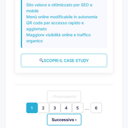
Sito veloce e ottimizzato per SEO e
mobile
Menù online modificabile in autonomia
QR code per accesso rapido e
aggiornato
Maggiore visibilità online e traffico
organico
SCOPRI IL CASE STUDY
‹ Precedente
...
1
2
3
4
5
6
Successivo ›