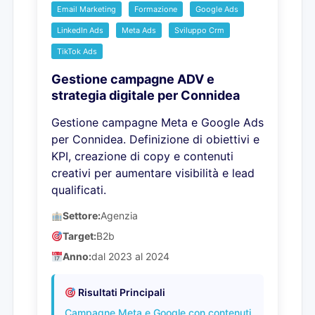
Email Marketing
Formazione
Google Ads
LinkedIn Ads
Meta Ads
Sviluppo Crm
TikTok Ads
Gestione campagne ADV e
strategia digitale per Connidea
Gestione campagne Meta e Google Ads
per Connidea. Definizione di obiettivi e
KPI, creazione di copy e contenuti
creativi per aumentare visibilità e lead
qualificati.
Settore:
Agenzia
Target:
B2b
Anno:
dal 2023 al 2024
Risultati Principali
Campagne Meta e Google con contenuti