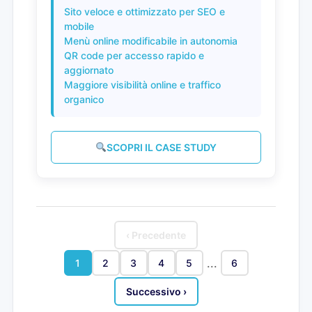
Sito veloce e ottimizzato per SEO e
mobile
Menù online modificabile in autonomia
QR code per accesso rapido e
aggiornato
Maggiore visibilità online e traffico
organico
SCOPRI IL CASE STUDY
‹ Precedente
...
1
2
3
4
5
6
Successivo ›