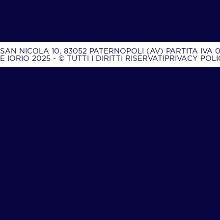
AN NICOLA 10, 83052 PATERNOPOLI (AV) PARTITA IVA 
IORIO 2025 - © TUTTI I DIRITTI RISERVATI
PRIVACY POLI