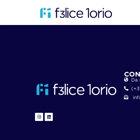
CON
Da 
(+3
inf