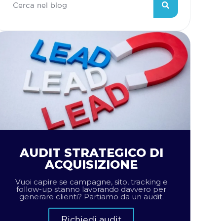
AUDIT STRATEGICO DI
ACQUISIZIONE
Vuoi capire se campagne, sito, tracking e
follow-up stanno lavorando davvero per
generare clienti? Partiamo da un audit.
Richiedi audit