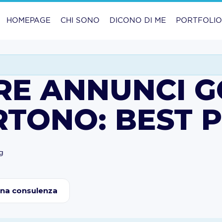
HOMEPAGE
CHI SONO
DICONO DI ME
PORTFOLI
RE ANNUNCI G
TONO: BEST P
g
una consulenza